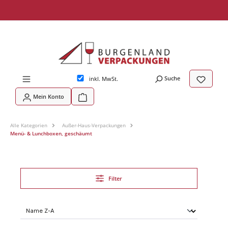
tinhalt springen
Suche
inkl. MwSt.
Mein Konto
Alle Kategorien
Außer-Haus-Verpackungen
Menü- & Lunchboxen, geschäumt
Filter