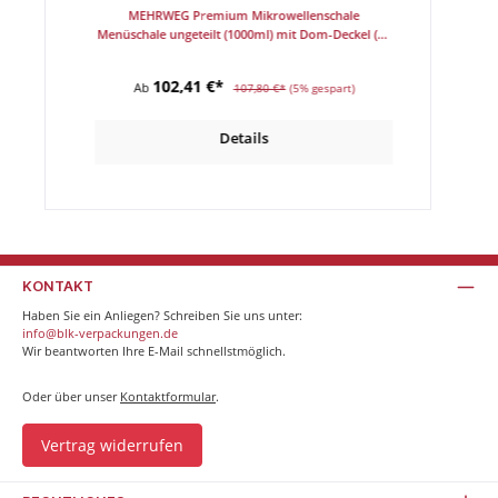
el,
MEHRWEG Premium Mikrowellenschale
M
Menüschale ungeteilt (1000ml) mit Dom-Deckel (VE
Menüsch
8x40) 320 Stück/Karton
102,41 €*
Ab
107,80 €*
(5% gespart)
Details
KONTAKT
Haben Sie ein Anliegen? Schreiben Sie uns unter:
info@blk-verpackungen.de
Wir beantworten Ihre E-Mail schnellstmöglich.
Oder über unser
Kontaktformular
.
Vertrag widerrufen