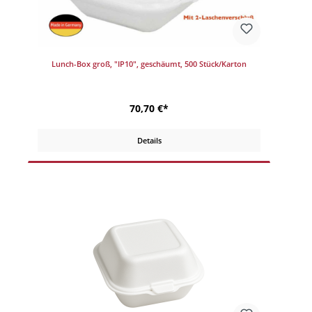
Lunch-Box groß, "IP10", geschäumt, 500 Stück/Karton
70,70 €*
Details